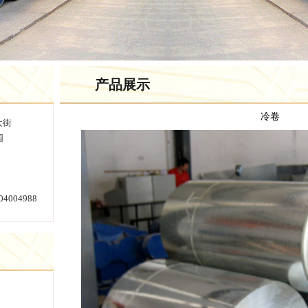
产品展示
>更多
冷卷
大街
园
4004988