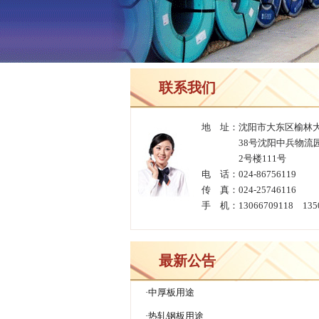
联系我们
>
地 址：沈阳市大东区榆林
38号沈阳中兵物流
2号楼111号
电 话：024-86756119
传 真：024-25746116
手 机：13066709118 1350
最新公告
·
中厚板用途
·
热轧钢板用途